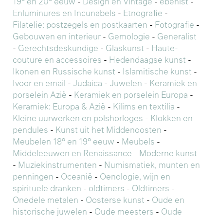
19° en 20° eeuw
-
Design en Vintage
-
ebenist
-
Enluminures en Incunabels
-
Etnografie
-
Filatelie: postzegels en postkaarten
-
Fotografie
-
Gebouwen en interieur
-
Gemologie
-
Generalist
-
Gerechtsdeskundige
-
Glaskunst
-
Haute-
couture en accessoires
-
Hedendaagse kunst
-
Ikonen en Russische kunst
-
Islamitische kunst
-
Ivoor en email
-
Judaica
-
Juwelen
-
Keramiek en
porselein Azië
-
Keramiek en porselein Europa
-
Keramiek: Europa & Azië
-
Kilims en textilia
-
Kleine uurwerken en polshorloges
-
Klokken en
pendules
-
Kunst uit het Middenoosten
-
Meubelen 18° en 19° eeuw
-
Meubels
-
Middeleeuwen en Renaissance
-
Moderne kunst
-
Muziekinstrumenten
-
Numismatiek, munten en
penningen
-
Oceanië
-
Oenologie, wijn en
spirituele dranken
-
oldtimers
-
Oldtimers
-
Onedele metalen
-
Oosterse kunst
-
Oude en
historische juwelen
-
Oude meesters
-
Oude