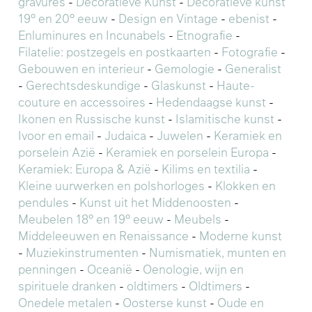
gravures
-
Decoratieve Kunst
-
Decoratieve kunst
19° en 20° eeuw
-
Design en Vintage
-
ebenist
-
Enluminures en Incunabels
-
Etnografie
-
Filatelie: postzegels en postkaarten
-
Fotografie
-
Gebouwen en interieur
-
Gemologie
-
Generalist
-
Gerechtsdeskundige
-
Glaskunst
-
Haute-
couture en accessoires
-
Hedendaagse kunst
-
Ikonen en Russische kunst
-
Islamitische kunst
-
Ivoor en email
-
Judaica
-
Juwelen
-
Keramiek en
porselein Azië
-
Keramiek en porselein Europa
-
Keramiek: Europa & Azië
-
Kilims en textilia
-
Kleine uurwerken en polshorloges
-
Klokken en
pendules
-
Kunst uit het Middenoosten
-
Meubelen 18° en 19° eeuw
-
Meubels
-
Middeleeuwen en Renaissance
-
Moderne kunst
-
Muziekinstrumenten
-
Numismatiek, munten en
penningen
-
Oceanië
-
Oenologie, wijn en
spirituele dranken
-
oldtimers
-
Oldtimers
-
Onedele metalen
-
Oosterse kunst
-
Oude en