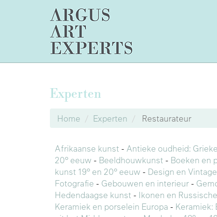
Experten
Home
Experten
Restaurateur
Afrikaanse kunst
-
Antieke oudheid: Griek
20° eeuw
-
Beeldhouwkunst
-
Boeken en 
kunst 19° en 20° eeuw
-
Design en Vintage
Fotografie
-
Gebouwen en interieur
-
Gemo
Hedendaagse kunst
-
Ikonen en Russische
Keramiek en porselein Europa
-
Keramiek: 