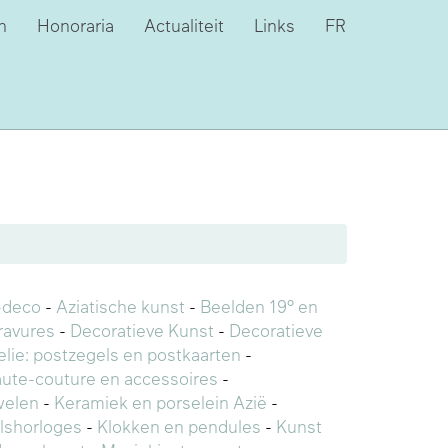
n
Honoraria
Actualiteit
Links
FR
-deco
-
Aziatische kunst
-
Beelden 19° en
ravures
-
Decoratieve Kunst
-
Decoratieve
telie: postzegels en postkaarten
-
ute-couture en accessoires
-
welen
-
Keramiek en porselein Azië
-
lshorloges
-
Klokken en pendules
-
Kunst