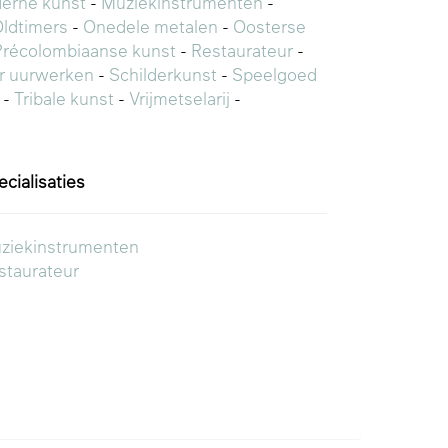
erne kunst
-
Muziekinstrumenten
-
ldtimers
-
Onedele metalen
-
Oosterse
Précolombiaanse kunst
-
Restaurateur
-
or uurwerken
-
Schilderkunst
-
Speelgoed
-
Tribale kunst
-
Vrijmetselarij
-
ecialisaties
ziekinstrumenten
staurateur