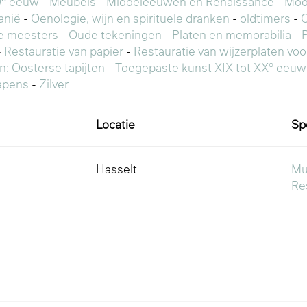
9° eeuw
-
Meubels
-
Middeleeuwen en Renaissance
-
Mod
anië
-
Oenologie, wijn en spirituele dranken
-
oldtimers
-
O
e meesters
-
Oude tekeningen
-
Platen en memorabilia
-
-
Restauratie van papier
-
Restauratie van wijzerplaten vo
en: Oosterse tapijten
-
Toegepaste kunst XIX tot XX° eeuw
pens
-
Zilver
Locatie
Sp
Hasselt
Mu
Re