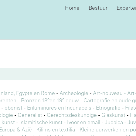
Home
Bestuur
Experte
enland, Egypte en Rome
-
Archeologie
-
Art-nouveau - Art
prenten
-
Bronzen 18°en 19° eeuw
-
Cartografie en oude g
-
ebenist
-
Enluminures en Incunabels
-
Etnografie
-
Fila
logie
-
Generalist
-
Gerechtsdeskundige
-
Glaskunst
-
Ha
 kunst
-
Islamitische kunst
-
Ivoor en email
-
Judaica
-
Ju
Europa & Azië
-
Kilims en textilia
-
Kleine uurwerken en po