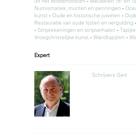
uit het Middenoosten
-
Meubelen 18° en 1
Numismatiek, munten en penningen
-
Oce
kunst
-
Oude en historische juwelen
-
Oud
Restauratie van oude lijsten en vergulding
-
Striptekeningen en stripverhalen
-
Tapijt
Vroegchristelijke kunst
-
Wandtapijten
-
Wa
Expert
Schrijvers Gert