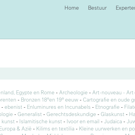
Home
Bestuur
Experte
enland, Egypte en Rome
-
Archeologie
-
Art-nouveau - Art
prenten
-
Bronzen 18°en 19° eeuw
-
Cartografie en oude g
-
ebenist
-
Enluminures en Incunabels
-
Etnografie
-
Fila
logie
-
Generalist
-
Gerechtsdeskundige
-
Glaskunst
-
Ha
 kunst
-
Islamitische kunst
-
Ivoor en email
-
Judaica
-
Ju
Europa & Azië
-
Kilims en textilia
-
Kleine uurwerken en po