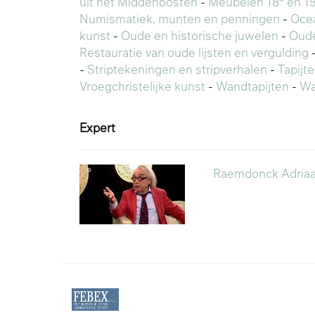
uit het Middenoosten
-
Meubelen 18° en 1
Numismatiek, munten en penningen
-
Oce
kunst
-
Oude en historische juwelen
-
Oud
Restauratie van oude lijsten en vergulding
-
Striptekeningen en stripverhalen
-
Tapijt
Vroegchristelijke kunst
-
Wandtapijten
-
Wa
Expert
Raemdonck Adria