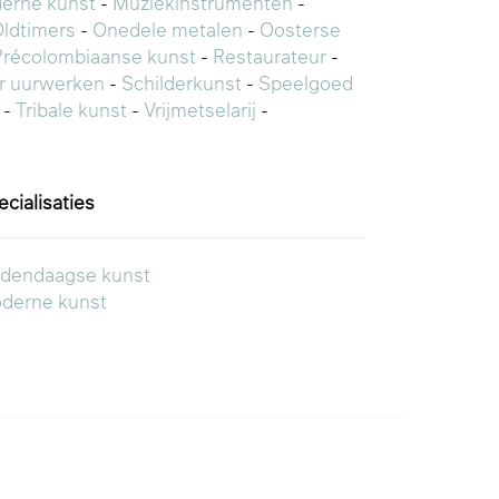
erne kunst
-
Muziekinstrumenten
-
ldtimers
-
Onedele metalen
-
Oosterse
Précolombiaanse kunst
-
Restaurateur
-
or uurwerken
-
Schilderkunst
-
Speelgoed
-
Tribale kunst
-
Vrijmetselarij
-
ecialisaties
dendaagse kunst
derne kunst