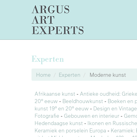
Experten
Home
Experten
Moderne kunst
Afrikaanse kunst
-
Antieke oudheid: Griek
20° eeuw
-
Beeldhouwkunst
-
Boeken en 
kunst 19° en 20° eeuw
-
Design en Vintage
Fotografie
-
Gebouwen en interieur
-
Gemo
Hedendaagse kunst
-
Ikonen en Russische
Keramiek en porselein Europa
-
Keramiek: 