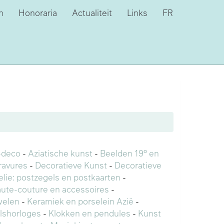
n
Honoraria
Actualiteit
Links
FR
-deco
-
Aziatische kunst
-
Beelden 19° en
ravures
-
Decoratieve Kunst
-
Decoratieve
telie: postzegels en postkaarten
-
ute-couture en accessoires
-
welen
-
Keramiek en porselein Azië
-
lshorloges
-
Klokken en pendules
-
Kunst