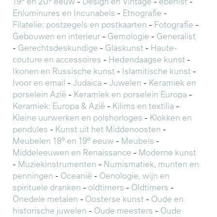
19° en 20° eeuw
-
Design en Vintage
-
ebenist
-
Enluminures en Incunabels
-
Etnografie
-
Filatelie: postzegels en postkaarten
-
Fotografie
-
Gebouwen en interieur
-
Gemologie
-
Generalist
-
Gerechtsdeskundige
-
Glaskunst
-
Haute-
couture en accessoires
-
Hedendaagse kunst
-
Ikonen en Russische kunst
-
Islamitische kunst
-
Ivoor en email
-
Judaica
-
Juwelen
-
Keramiek en
porselein Azië
-
Keramiek en porselein Europa
-
Keramiek: Europa & Azië
-
Kilims en textilia
-
Kleine uurwerken en polshorloges
-
Klokken en
pendules
-
Kunst uit het Middenoosten
-
Meubelen 18° en 19° eeuw
-
Meubels
-
Middeleeuwen en Renaissance
-
Moderne kunst
-
Muziekinstrumenten
-
Numismatiek, munten en
penningen
-
Oceanië
-
Oenologie, wijn en
spirituele dranken
-
oldtimers
-
Oldtimers
-
Onedele metalen
-
Oosterse kunst
-
Oude en
historische juwelen
-
Oude meesters
-
Oude