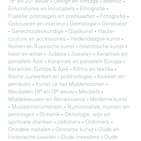
19° en 20° eeuw
-
Design en Vintage
-
ebenist
-
Enluminures en Incunabels
-
Etnografie
-
Filatelie: postzegels en postkaarten
-
Fotografie
-
Gebouwen en interieur
-
Gemologie
-
Generalist
-
Gerechtsdeskundige
-
Glaskunst
-
Haute-
couture en accessoires
-
Hedendaagse kunst
-
Ikonen en Russische kunst
-
Islamitische kunst
-
Ivoor en email
-
Judaica
-
Juwelen
-
Keramiek en
porselein Azië
-
Keramiek en porselein Europa
-
Keramiek: Europa & Azië
-
Kilims en textilia
-
Kleine uurwerken en polshorloges
-
Klokken en
pendules
-
Kunst uit het Middenoosten
-
Meubelen 18° en 19° eeuw
-
Meubels
-
Middeleeuwen en Renaissance
-
Moderne kunst
-
Muziekinstrumenten
-
Numismatiek, munten en
penningen
-
Oceanië
-
Oenologie, wijn en
spirituele dranken
-
oldtimers
-
Oldtimers
-
Onedele metalen
-
Oosterse kunst
-
Oude en
historische juwelen
-
Oude meesters
-
Oude